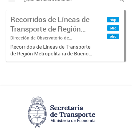
Recorridos de Líneas de
shp
Transporte de Región
otro
Metropolitana de
otro
Dirección de Observatorio de
Transporte, Estudio y Sistemas
Buenos Aires (RMBA)
Recorridos de Líneas de Transporte
de Región Metropolitana de Buenos
Aires (RMBA).-