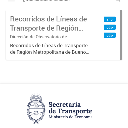
Recorridos de Líneas de
shp
Transporte de Región
otro
Metropolitana de
otro
Dirección de Observatorio de
Transporte, Estudio y Sistemas
Buenos Aires (RMBA)
Recorridos de Líneas de Transporte
de Región Metropolitana de Buenos
Aires (RMBA).-