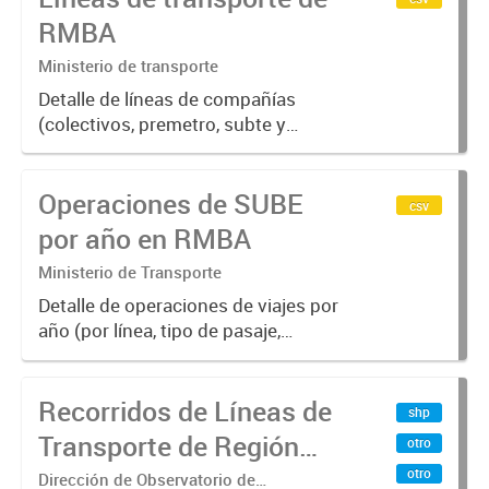
RMBA
Ministerio de transporte
Detalle de líneas de compañías
(colectivos, premetro, subte y
trenes) agrupadas por jurisdicción
Nacional, Provincial y Municipal
Operaciones de SUBE
csv
por año en RMBA
Ministerio de Transporte
Detalle de operaciones de viajes por
año (por línea, tipo de pasaje,
empresa y modo)
Recorridos de Líneas de
shp
Transporte de Región
otro
Metropolitana de
otro
Dirección de Observatorio de