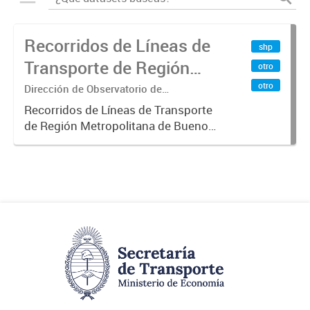
Recorridos de Líneas de
shp
Transporte de Región
otro
Metropolitana de
otro
Dirección de Observatorio de
Transporte, Estudio y Sistemas
Buenos Aires (RMBA)
Recorridos de Líneas de Transporte
de Región Metropolitana de Buenos
Aires (RMBA).-