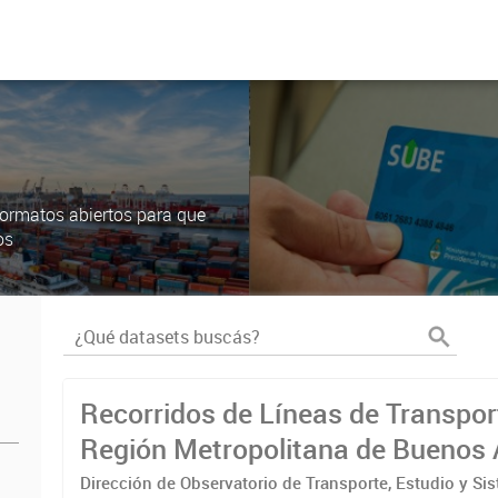
ormatos abiertos para que
os
Recorridos de Líneas de Transpor
Región Metropolitana de Buenos 
(RMBA)
Dirección de Observatorio de Transporte, Estudio y Si