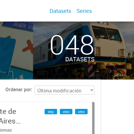
Datasets
Series
048
DATASETS
Ordenar por
te de
shp
otro
otro
Aires
stemas