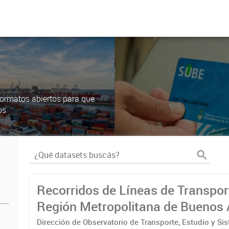
ormatos abiertos para que
os
Recorridos de Líneas de Transpor
Región Metropolitana de Buenos 
(RMBA)
Dirección de Observatorio de Transporte, Estudio y Si