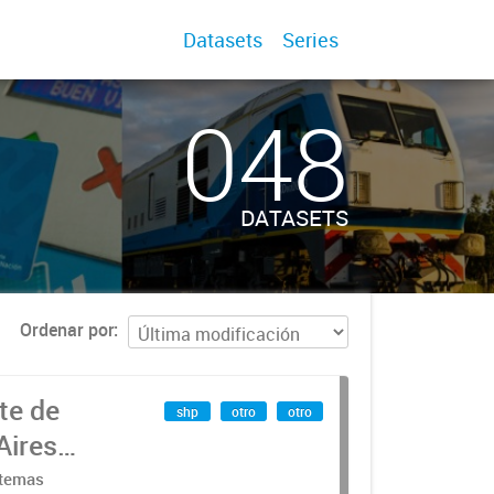
Datasets
Series
048
DATASETS
Ordenar por
te de
shp
otro
otro
Aires
stemas