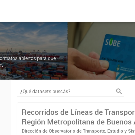
ormatos abiertos para que
os
Recorridos de Líneas de Transpor
Región Metropolitana de Buenos 
(RMBA)
Dirección de Observatorio de Transporte, Estudio y Si