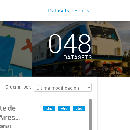
Datasets
Series
048
DATASETS
Ordenar por
te de
shp
otro
otro
Aires
stemas