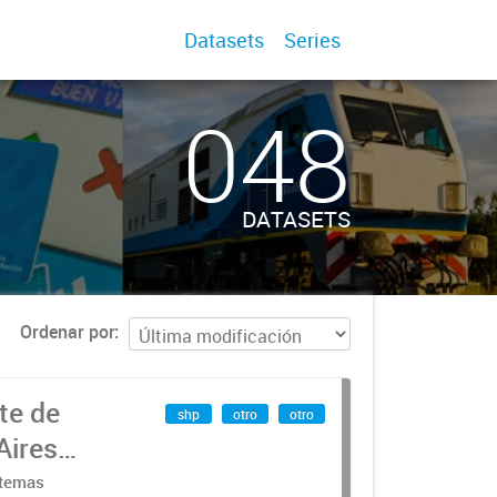
Datasets
Series
048
DATASETS
Ordenar por
te de
shp
otro
otro
Aires
stemas