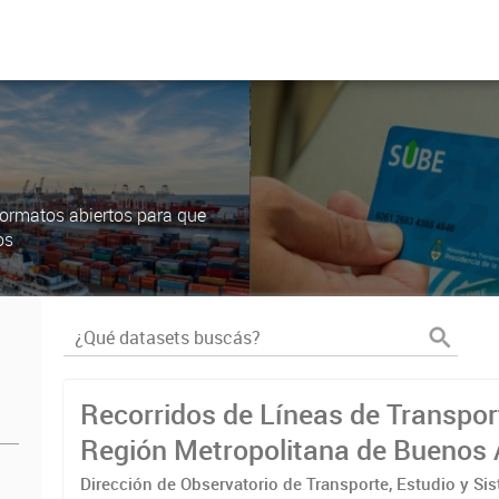
ormatos abiertos para que
os
Recorridos de Líneas de Transpor
Región Metropolitana de Buenos 
(RMBA)
Dirección de Observatorio de Transporte, Estudio y Si