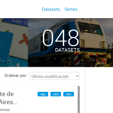
Datasets
Series
048
DATASETS
Ordenar por
te de
shp
otro
otro
Aires
stemas