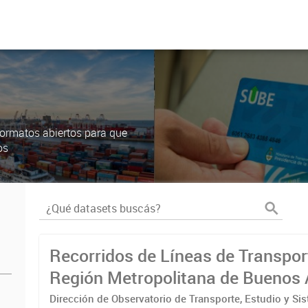
ormatos abiertos para que
os
Recorridos de Líneas de Transpor
Región Metropolitana de Buenos 
(RMBA)
Dirección de Observatorio de Transporte, Estudio y Si