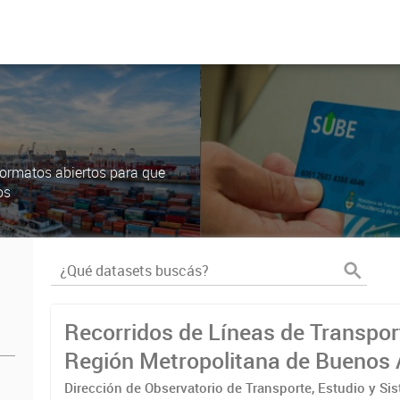
ormatos abiertos para que
os
Recorridos de Líneas de Transpor
Región Metropolitana de Buenos 
(RMBA)
Dirección de Observatorio de Transporte, Estudio y Si