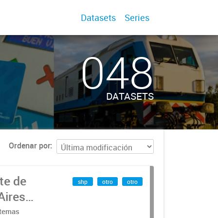
Datasets
Series
048
DATASETS
Ordenar por
te de
shp
otro
otro
Aires
stemas