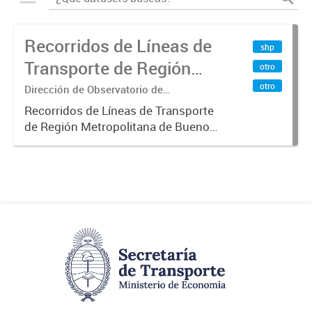
Recorridos de Líneas de
shp
Transporte de Región
otro
Metropolitana de
otro
Dirección de Observatorio de
Transporte, Estudio y Sistemas
Buenos Aires (RMBA)
Recorridos de Líneas de Transporte
de Región Metropolitana de Buenos
Aires (RMBA).-