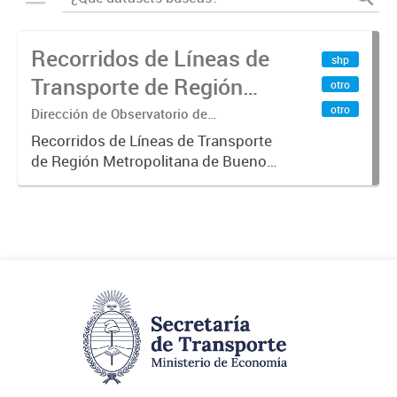
Recorridos de Líneas de
shp
Transporte de Región
otro
Metropolitana de
otro
Dirección de Observatorio de
Transporte, Estudio y Sistemas
Buenos Aires (RMBA)
Recorridos de Líneas de Transporte
de Región Metropolitana de Buenos
Aires (RMBA).-