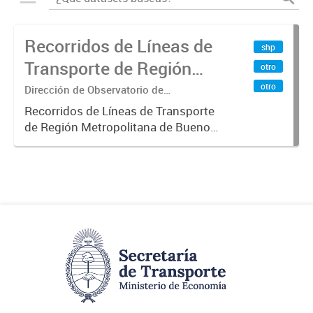
Recorridos de Líneas de
shp
Transporte de Región
otro
Metropolitana de
otro
Dirección de Observatorio de
Transporte, Estudio y Sistemas
Buenos Aires (RMBA)
Recorridos de Líneas de Transporte
de Región Metropolitana de Buenos
Aires (RMBA).-