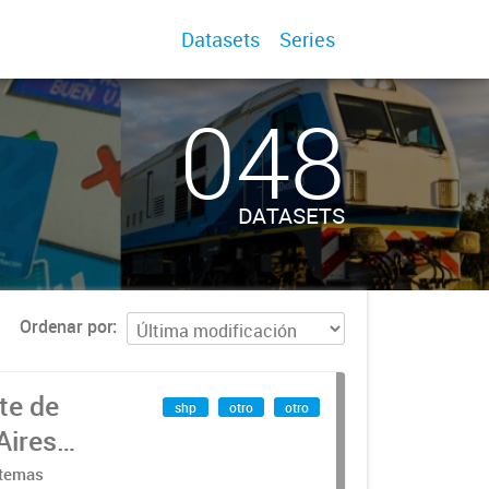
Datasets
Series
048
DATASETS
Ordenar por
te de
shp
otro
otro
Aires
stemas