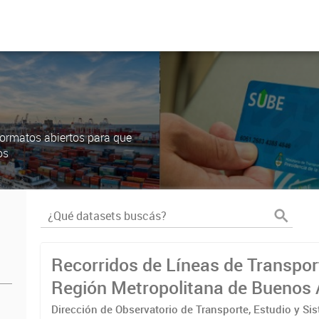
ormatos abiertos para que
os
Recorridos de Líneas de Transpor
Región Metropolitana de Buenos 
(RMBA)
Dirección de Observatorio de Transporte, Estudio y Si