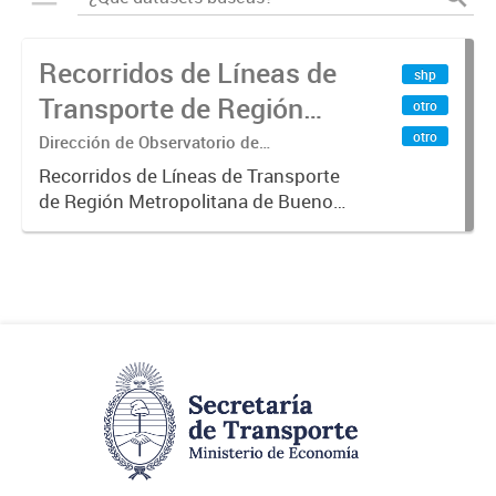
Recorridos de Líneas de
shp
Transporte de Región
otro
Metropolitana de
otro
Dirección de Observatorio de
Transporte, Estudio y Sistemas
Buenos Aires (RMBA)
Recorridos de Líneas de Transporte
de Región Metropolitana de Buenos
Aires (RMBA).-