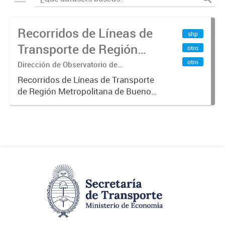
Recorridos de Líneas de
shp
Transporte de Región
otro
Metropolitana de
otro
Dirección de Observatorio de
Transporte, Estudio y Sistemas
Buenos Aires (RMBA)
Recorridos de Líneas de Transporte
de Región Metropolitana de Buenos
Aires (RMBA).-