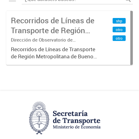
Recorridos de Líneas de
shp
Transporte de Región
otro
Metropolitana de
otro
Dirección de Observatorio de
Transporte, Estudio y Sistemas
Buenos Aires (RMBA)
Recorridos de Líneas de Transporte
de Región Metropolitana de Buenos
Aires (RMBA).-