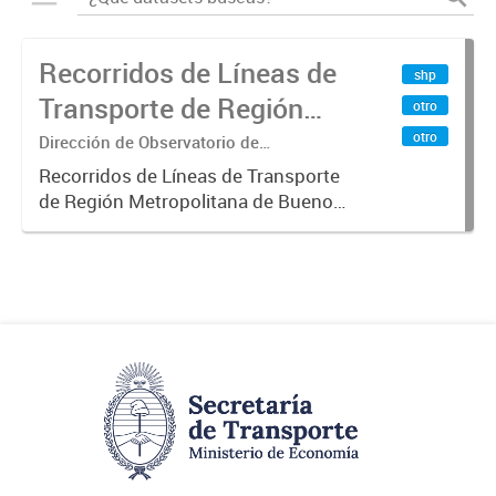
Recorridos de Líneas de
shp
Transporte de Región
otro
Metropolitana de
otro
Dirección de Observatorio de
Transporte, Estudio y Sistemas
Buenos Aires (RMBA)
Recorridos de Líneas de Transporte
de Región Metropolitana de Buenos
Aires (RMBA).-