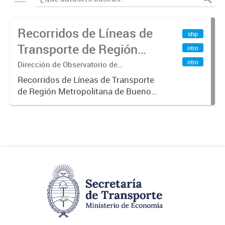
Recorridos de Líneas de
shp
Transporte de Región
otro
Metropolitana de
otro
Dirección de Observatorio de
Transporte, Estudio y Sistemas
Buenos Aires (RMBA)
Recorridos de Líneas de Transporte
de Región Metropolitana de Buenos
Aires (RMBA).-