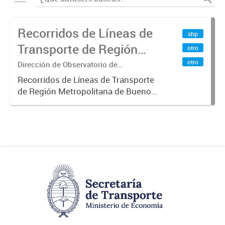
Recorridos de Líneas de
shp
Transporte de Región
otro
Metropolitana de
otro
Dirección de Observatorio de
Transporte, Estudio y Sistemas
Buenos Aires (RMBA)
Recorridos de Líneas de Transporte
de Región Metropolitana de Buenos
Aires (RMBA).-