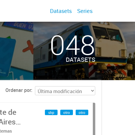
Datasets
Series
048
DATASETS
Ordenar por
te de
shp
otro
otro
Aires
stemas