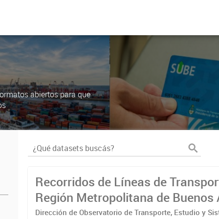
ormatos abiertos para que
os
Recorridos de Líneas de Transpor
Región Metropolitana de Buenos 
(RMBA)
Dirección de Observatorio de Transporte, Estudio y Si