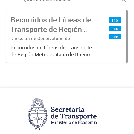
Recorridos de Líneas de
shp
Transporte de Región
otro
Metropolitana de
otro
Dirección de Observatorio de
Transporte, Estudio y Sistemas
Buenos Aires (RMBA)
Recorridos de Líneas de Transporte
de Región Metropolitana de Buenos
Aires (RMBA).-