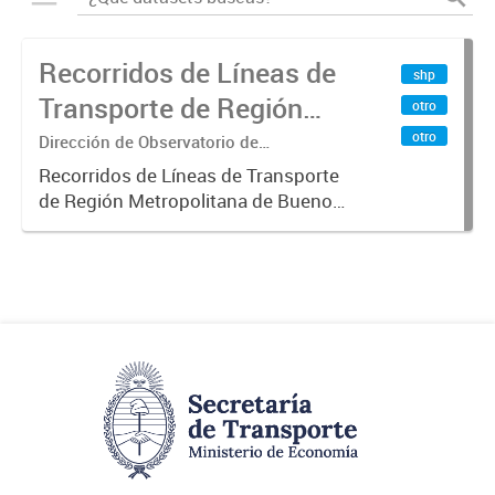
Recorridos de Líneas de
shp
Transporte de Región
otro
Metropolitana de
otro
Dirección de Observatorio de
Transporte, Estudio y Sistemas
Buenos Aires (RMBA)
Recorridos de Líneas de Transporte
de Región Metropolitana de Buenos
Aires (RMBA).-