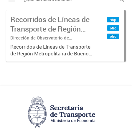
Recorridos de Líneas de
shp
Transporte de Región
otro
Metropolitana de
otro
Dirección de Observatorio de
Transporte, Estudio y Sistemas
Buenos Aires (RMBA)
Recorridos de Líneas de Transporte
de Región Metropolitana de Buenos
Aires (RMBA).-