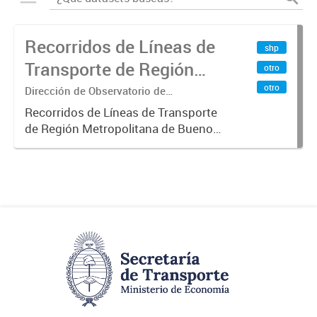
Recorridos de Líneas de
shp
Transporte de Región
otro
Metropolitana de
otro
Dirección de Observatorio de
Transporte, Estudio y Sistemas
Buenos Aires (RMBA)
Recorridos de Líneas de Transporte
de Región Metropolitana de Buenos
Aires (RMBA).-