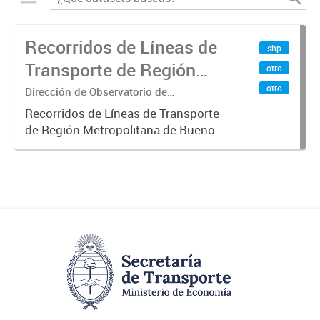
Recorridos de Líneas de
shp
Transporte de Región
otro
Metropolitana de
otro
Dirección de Observatorio de
Transporte, Estudio y Sistemas
Buenos Aires (RMBA)
Recorridos de Líneas de Transporte
de Región Metropolitana de Buenos
Aires (RMBA).-