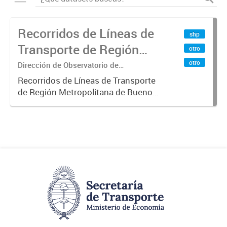
Recorridos de Líneas de
shp
Transporte de Región
otro
Metropolitana de
otro
Dirección de Observatorio de
Transporte, Estudio y Sistemas
Buenos Aires (RMBA)
Recorridos de Líneas de Transporte
de Región Metropolitana de Buenos
Aires (RMBA).-