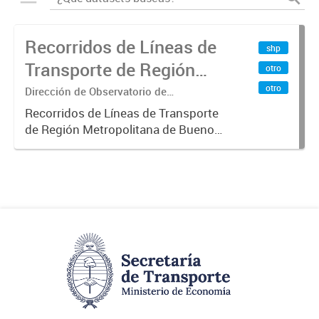
Recorridos de Líneas de
shp
Transporte de Región
otro
Metropolitana de
otro
Dirección de Observatorio de
Transporte, Estudio y Sistemas
Buenos Aires (RMBA)
Recorridos de Líneas de Transporte
de Región Metropolitana de Buenos
Aires (RMBA).-