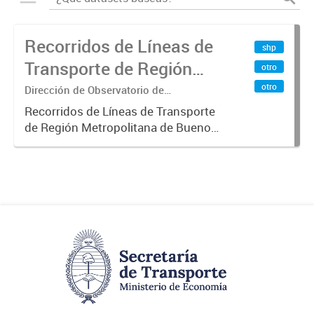
Recorridos de Líneas de
shp
Transporte de Región
otro
Metropolitana de
otro
Dirección de Observatorio de
Transporte, Estudio y Sistemas
Buenos Aires (RMBA)
Recorridos de Líneas de Transporte
de Región Metropolitana de Buenos
Aires (RMBA).-