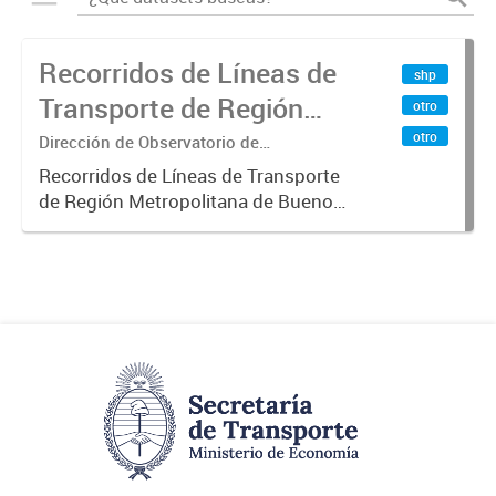
Recorridos de Líneas de
shp
Transporte de Región
otro
Metropolitana de
otro
Dirección de Observatorio de
Transporte, Estudio y Sistemas
Buenos Aires (RMBA)
Recorridos de Líneas de Transporte
de Región Metropolitana de Buenos
Aires (RMBA).-