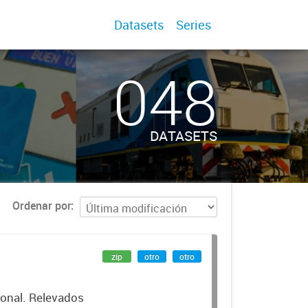
Datasets
Series
048
DATASETS
Ordenar por
zip
otro
otro
cional. Relevados