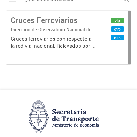
Cruces Ferroviarios
zip
Dirección de Observatorio Nacional de
otro
Transporte
otro
Cruces ferroviarios con respecto a
la red vial nacional. Relevados por la
Dirección Nacional de Vialidad. Año
2016.