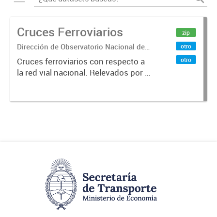
Cruces Ferroviarios
zip
Dirección de Observatorio Nacional de
otro
Transporte
otro
Cruces ferroviarios con respecto a
la red vial nacional. Relevados por la
Dirección Nacional de Vialidad. Año
2016.