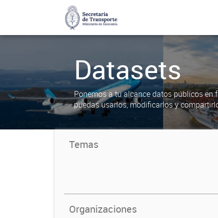
Datasets
Ponemos a tu alcance datos públicos en f
puedas usarlos, modificarlos y compartirl
Temas
Organizaciones