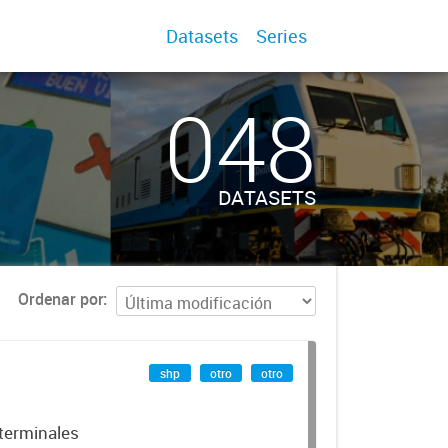
Datasets
Series
048
DATASETS
Ordenar por
shp
otro
otro
 terminales