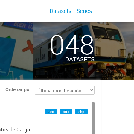
Datasets
Series
048
DATASETS
Ordenar por
otro
otro
shp
ntos de Carga