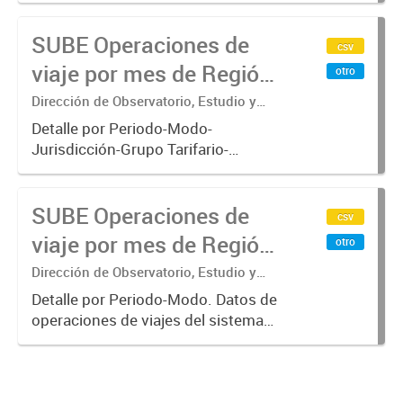
subterráneo, pre metro y colectivos.
SUBE Operaciones de
Empresas que operan con
csv
SUBE_x000D_ .-
viaje por mes de Región
otro
Metropolitana de
Dirección de Observatorio, Estudio y
Sistemas – Ministerio de Transporte
Buenos Aires, agregado
Detalle por Periodo-Modo-
Jurisdicción-Grupo Tarifario-
Empresa-Línea. Datos de
operaciones de viajes del sistema
SUBE Operaciones de
único de boleto electrónico(SUBE)
csv
para el periodo registrado desde
viaje por mes de Región
otro
01/01/2013 hasta...
Metropolitana de
Dirección de Observatorio, Estudio y
Sistemas – Ministerio de Transporte
Buenos Aires, agregado
Detalle por Periodo-Modo. Datos de
operaciones de viajes del sistema
por Periodo-Modo
único de boleto electrónico(SUBE)
para el periodo registrado desde
01/01/2013 hasta 30/06/2019 para
líneas de transporte urbano...