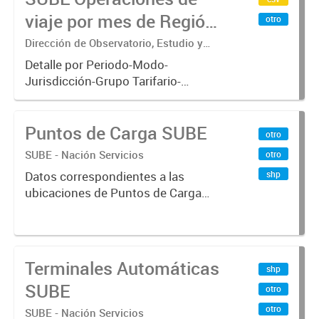
viaje por mes de Región
otro
Metropolitana de
Dirección de Observatorio, Estudio y
Sistemas – Ministerio de Transporte
Buenos Aires
Detalle por Periodo-Modo-
Jurisdicción-Grupo Tarifario-
Empresa-Línea-Tipo de
Pasaje.x000D Datos de operaciones
Puntos de Carga SUBE
de viajes del sistema único de
otro
boleto electrónico(SUBE) para el
SUBE - Nación Servicios
otro
periodo registrado...
shp
Datos correspondientes a las
ubicaciones de Puntos de Carga
SUBE activos vigentes al
01/10/2019.-
Terminales Automáticas
shp
SUBE
otro
otro
SUBE - Nación Servicios