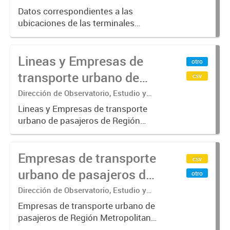
Datos correspondientes a las
ubicaciones de las terminales
automáticas de auto servicio (TAS)
SUBE_x000D_ Terminales activos
Lineas y Empresas de
vigentes al 01/10/2019.-
otro
transporte urbano de
csv
pasajeros de Región
Dirección de Observatorio, Estudio y
Sistemas – Ministerio de Transporte
Metropolitana de
Lineas y Empresas de transporte
urbano de pasajeros de Región
Buenos Aires - SUBE
Metropolitana de Buenos Aires
incluyendo trenes, subterráneo, pre
Empresas de transporte
metro y colectivos. Empresas que
csv
operan con SUBE .-
urbano de pasajeros de
otro
Región Metropolitana de
Dirección de Observatorio, Estudio y
Sistemas – Ministerio de Transporte
Buenos Aires - SUBE
Empresas de transporte urbano de
pasajeros de Región Metropolitana
de Buenos Aires incluyendo trenes,