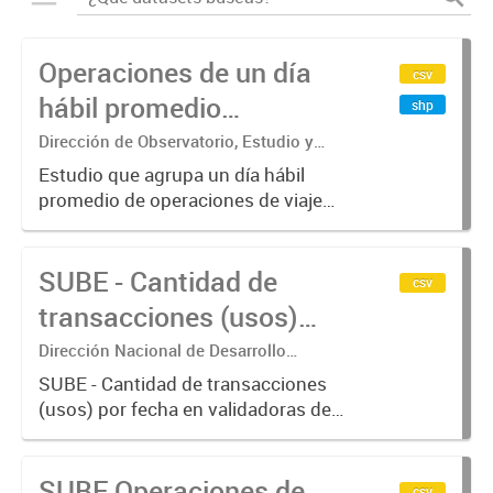
Operaciones de un día
csv
hábil promedio
shp
agregados en
Dirección de Observatorio, Estudio y
Sistemas – Ministerio de Transporte
hexágonos, por Modo de
Estudio que agrupa un día hábil
promedio de operaciones de viajes
transporte y Hora
del sistema único de boleto
electrónico (SUBE) para líneas de
SUBE - Cantidad de
transporte urbano de pasajeros de
csv
RMBA incluyendo trenes,
transacciones (usos)
subterráneos,...
por fecha
Dirección Nacional de Desarrollo
Tecnológico - Ministerio de Transporte.
SUBE - Cantidad de transacciones
(usos) por fecha en validadoras de
la red SUBE.
SUBE Operaciones de
csv