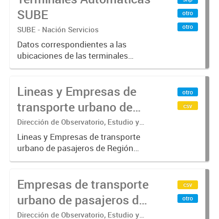
SUBE
otro
otro
SUBE - Nación Servicios
Datos correspondientes a las
ubicaciones de las terminales
automáticas de auto servicio (TAS)
SUBE_x000D_ Terminales activos
Lineas y Empresas de
vigentes al 01/10/2019.-
otro
transporte urbano de
csv
pasajeros de Región
Dirección de Observatorio, Estudio y
Sistemas – Ministerio de Transporte
Metropolitana de
Lineas y Empresas de transporte
urbano de pasajeros de Región
Buenos Aires - SUBE
Metropolitana de Buenos Aires
incluyendo trenes, subterráneo, pre
Empresas de transporte
metro y colectivos. Empresas que
csv
operan con SUBE .-
urbano de pasajeros de
otro
Región Metropolitana de
Dirección de Observatorio, Estudio y