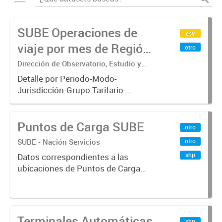
SUBE Operaciones de
csv
viaje por mes de Región
otro
Metropolitana de
Dirección de Observatorio, Estudio y
Sistemas – Ministerio de Transporte
Buenos Aires
Detalle por Periodo-Modo-
Jurisdicción-Grupo Tarifario-
Empresa-Línea-Tipo de
Pasaje.x000D Datos de operaciones
Puntos de Carga SUBE
de viajes del sistema único de
otro
boleto electrónico(SUBE) para el
SUBE - Nación Servicios
otro
periodo registrado...
shp
Datos correspondientes a las
ubicaciones de Puntos de Carga
SUBE activos vigentes al
01/10/2019.-
Terminales Automáticas
shp