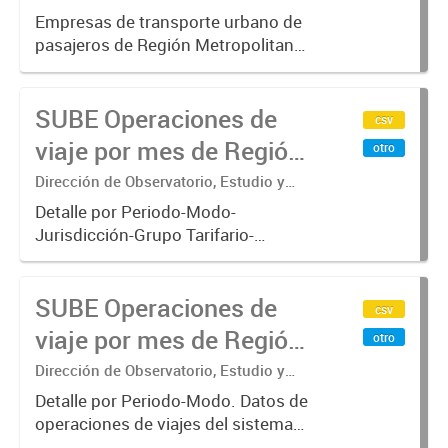
Sistemas – Ministerio de Transporte
Buenos Aires - SUBE
Empresas de transporte urbano de
pasajeros de Región Metropolitana
de Buenos Aires incluyendo trenes,
subterráneo, pre metro y colectivos.
SUBE Operaciones de
Empresas que operan con
csv
SUBE_x000D_ .-
viaje por mes de Región
otro
Metropolitana de
Dirección de Observatorio, Estudio y
Sistemas – Ministerio de Transporte
Buenos Aires, agregado
Detalle por Periodo-Modo-
Jurisdicción-Grupo Tarifario-
Empresa-Línea. Datos de
operaciones de viajes del sistema
SUBE Operaciones de
único de boleto electrónico(SUBE)
csv
para el periodo registrado desde
viaje por mes de Región
otro
01/01/2013 hasta...
Metropolitana de
Dirección de Observatorio, Estudio y
Sistemas – Ministerio de Transporte
Buenos Aires, agregado
Detalle por Periodo-Modo. Datos de
operaciones de viajes del sistema
por Periodo-Modo
único de boleto electrónico(SUBE)