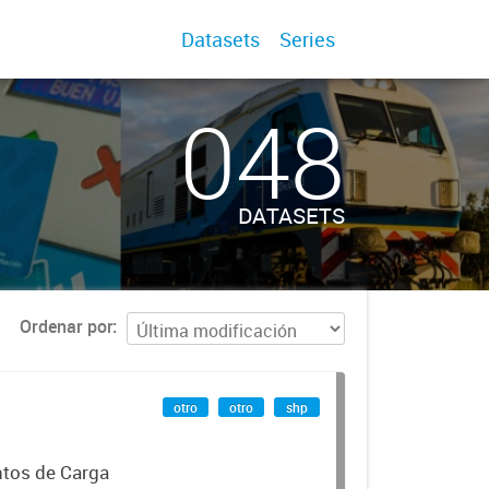
Datasets
Series
048
DATASETS
Ordenar por
otro
otro
shp
ntos de Carga