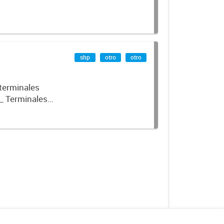
shp
otro
otro
 terminales
_ Terminales