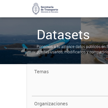
Datasets
Ponemos a tu alcance datos públicos en f
puedas usarlos, modificarlos y compartirl
Temas
Organizaciones