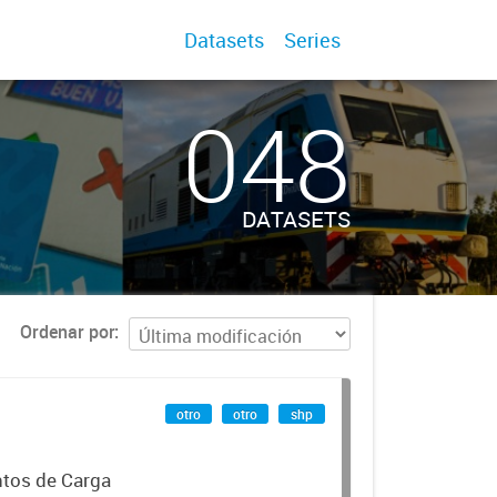
Datasets
Series
048
DATASETS
Ordenar por
otro
otro
shp
ntos de Carga