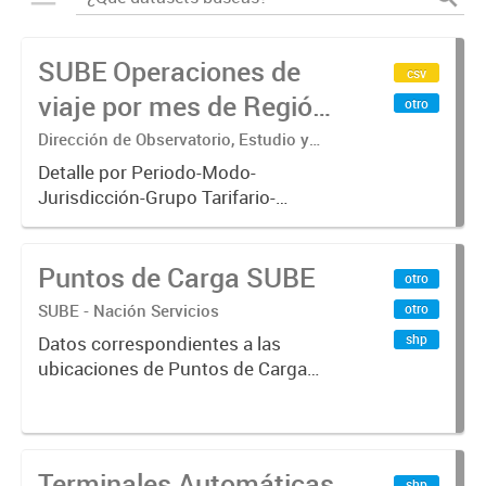
SUBE Operaciones de
csv
viaje por mes de Región
otro
Metropolitana de
Dirección de Observatorio, Estudio y
Sistemas – Ministerio de Transporte
Buenos Aires
Detalle por Periodo-Modo-
Jurisdicción-Grupo Tarifario-
Empresa-Línea-Tipo de
Pasaje.x000D Datos de operaciones
Puntos de Carga SUBE
de viajes del sistema único de
otro
boleto electrónico(SUBE) para el
SUBE - Nación Servicios
otro
periodo registrado...
shp
Datos correspondientes a las
ubicaciones de Puntos de Carga
SUBE activos vigentes al
01/10/2019.-
Terminales Automáticas
shp