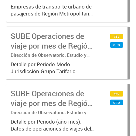
Sistemas – Ministerio de Transporte
Buenos Aires - SUBE
Empresas de transporte urbano de
pasajeros de Región Metropolitana
de Buenos Aires incluyendo trenes,
subterráneo, pre metro y colectivos.
SUBE Operaciones de
Empresas que operan con
csv
SUBE_x000D_ .-
viaje por mes de Región
otro
Metropolitana de
Dirección de Observatorio, Estudio y
Sistemas – Ministerio de Transporte
Buenos Aires, agregado
Detalle por Periodo-Modo-
Jurisdicción-Grupo Tarifario-
Empresa-Línea. Datos de
operaciones de viajes del sistema
SUBE Operaciones de
único de boleto electrónico(SUBE)
csv
para el periodo registrado desde
viaje por mes de Región
otro
01/01/2013 hasta...
Metropolitana de
Dirección de Observatorio, Estudio y
Sistemas – Ministerio de Transporte
Buenos Aires, agregado
Detalle por Periodo (año-mes).
Datos de operaciones de viajes del
por Mes
sistema único de boleto