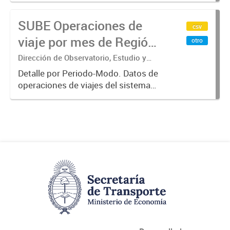
electrónico(SUBE) para el periodo
SUBE Operaciones de
registrado desde 01/01/2013 hasta
csv
31/10/2019 para líneas de
viaje por mes de Región
otro
transporte...
Metropolitana de
Dirección de Observatorio, Estudio y
Sistemas – Ministerio de Transporte
Buenos Aires, agregado
Detalle por Periodo-Modo. Datos de
operaciones de viajes del sistema
por Periodo-Modo
único de boleto electrónico(SUBE)
para el periodo registrado desde
01/01/2013 hasta 30/06/2019 para
líneas de transporte urbano...