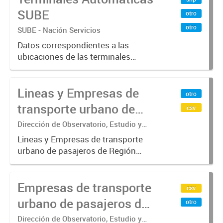
SUBE
otro
otro
SUBE - Nación Servicios
Datos correspondientes a las
ubicaciones de las terminales
automáticas de auto servicio (TAS)
SUBE_x000D_ Terminales activos
Lineas y Empresas de
vigentes al 01/10/2019.-
otro
transporte urbano de
csv
pasajeros de Región
Dirección de Observatorio, Estudio y
Sistemas – Ministerio de Transporte
Metropolitana de
Lineas y Empresas de transporte
urbano de pasajeros de Región
Buenos Aires - SUBE
Metropolitana de Buenos Aires
incluyendo trenes, subterráneo, pre
Empresas de transporte
metro y colectivos. Empresas que
csv
operan con SUBE .-
urbano de pasajeros de
otro
Región Metropolitana de
Dirección de Observatorio, Estudio y