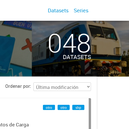
Datasets
Series
048
DATASETS
Ordenar por
otro
otro
shp
ntos de Carga