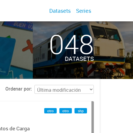
Datasets
Series
048
DATASETS
Ordenar por
otro
otro
shp
ntos de Carga