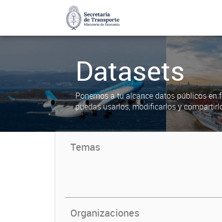
Datasets
Ponemos a tu alcance datos públicos en f
puedas usarlos, modificarlos y compartirl
Temas
Organizaciones