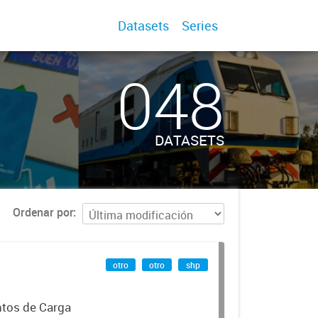
Datasets
Series
048
DATASETS
Ordenar por
otro
otro
shp
ntos de Carga