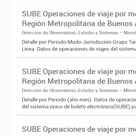
.-
SUBE Operaciones de viaje por m
Región Metropolitana de Buenos A
agregado
Dirección de Observatorio, Estudio y Sistemas – Minis
Transporte
Detalle por Periodo-Modo-Jurisdicción-Grupo Tar
Línea. Datos de operaciones de viajes del sistem
boleto electrónico(SUBE) para el periodo regist
01/01/2013 hasta...
SUBE Operaciones de viaje por m
Región Metropolitana de Buenos A
agregado por Mes
Dirección de Observatorio, Estudio y Sistemas – Minis
Transporte
Detalle por Periodo (año-mes). Datos de operacio
del sistema único de boleto electrónico(SUBE) pa
registrado desde 01/01/2013 hasta 31/10/2019 
transporte...
SUBE Operaciones de viaje por m