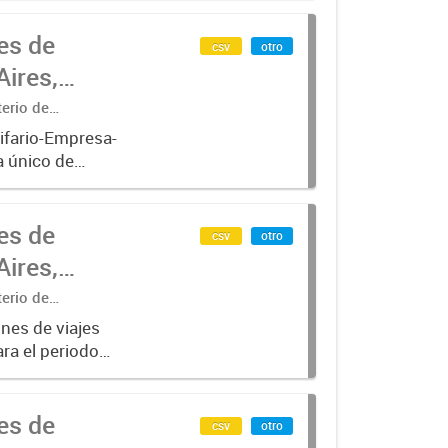
es de
csv
otro
ires,
terio de
ifario-Empresa-
a único de
rado desde
es de
csv
otro
ires,
terio de
nes de viajes
ra el periodo
para líneas de
es de
csv
otro