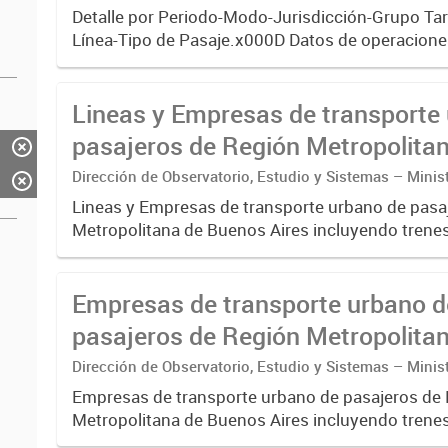
Transporte
Detalle por Periodo-Modo-Jurisdicción-Grupo Tar
Línea-Tipo de Pasaje.x000D Datos de operaciones
sistema único de boleto electrónico(SUBE) para 
registrado...
Lineas y Empresas de transporte
pasajeros de Región Metropolita
Buenos Aires - SUBE
Dirección de Observatorio, Estudio y Sistemas – Minis
Transporte
Lineas y Empresas de transporte urbano de pasa
Metropolitana de Buenos Aires incluyendo trenes
pre metro y colectivos. Empresas que operan co
Empresas de transporte urbano d
pasajeros de Región Metropolita
Buenos Aires - SUBE
Dirección de Observatorio, Estudio y Sistemas – Minis
Transporte
Empresas de transporte urbano de pasajeros de
Metropolitana de Buenos Aires incluyendo trenes
pre metro y colectivos. Empresas que operan 