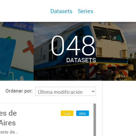
Datasets
Series
048
DATASETS
Ordenar por
es de
csv
otro
Aires
terio de