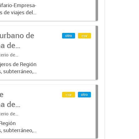
ifario-Empresa-
 de viajes del
el periodo
 urbano de
otro
csv
na de
terio de
jeros de Región
, subterráneo,
n SUBE .-
e
csv
otro
na de
terio de
 Región
, subterráneo,
con SUBE_x000D_