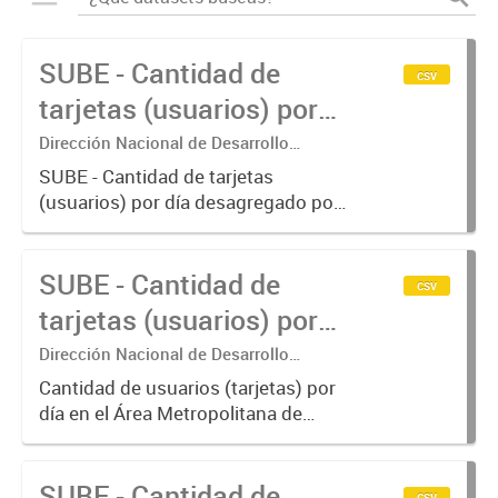
SUBE - Cantidad de
csv
tarjetas (usuarios) por
día.
Dirección Nacional de Desarrollo
Tecnológico - Ministerio de Transporte.
SUBE - Cantidad de tarjetas
(usuarios) por día desagregado por
modo de transporte.
SUBE - Cantidad de
csv
tarjetas (usuarios) por
día en AMBA.
Dirección Nacional de Desarrollo
Tecnológico - Ministerio de Transporte.
Cantidad de usuarios (tarjetas) por
día en el Área Metropolitana de
Buenos Aires desagregado por
modo de transporte.
SUBE - Cantidad de
csv