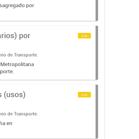
desagregado por
rios) por
csv
rio de Transporte.
a Metropolitana
porte.
s (usos)
csv
rio de Transporte.
cha en