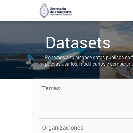
Datasets
Ponemos a tu alcance datos públicos en f
puedas usarlos, modificarlos y compartirl
Temas
Organizaciones