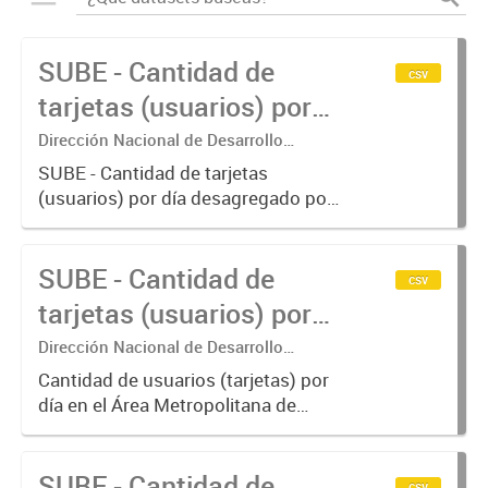
SUBE - Cantidad de
csv
tarjetas (usuarios) por
día.
Dirección Nacional de Desarrollo
Tecnológico - Ministerio de Transporte.
SUBE - Cantidad de tarjetas
(usuarios) por día desagregado por
modo de transporte.
SUBE - Cantidad de
csv
tarjetas (usuarios) por
día en AMBA.
Dirección Nacional de Desarrollo
Tecnológico - Ministerio de Transporte.
Cantidad de usuarios (tarjetas) por
día en el Área Metropolitana de
Buenos Aires desagregado por
modo de transporte.
SUBE - Cantidad de
csv