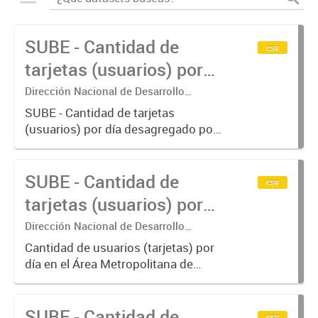
SUBE - Cantidad de
csv
tarjetas (usuarios) por
día.
Dirección Nacional de Desarrollo
Tecnológico - Ministerio de Transporte.
SUBE - Cantidad de tarjetas
(usuarios) por día desagregado por
modo de transporte.
SUBE - Cantidad de
csv
tarjetas (usuarios) por
día en AMBA.
Dirección Nacional de Desarrollo
Tecnológico - Ministerio de Transporte.
Cantidad de usuarios (tarjetas) por
día en el Área Metropolitana de
Buenos Aires desagregado por
modo de transporte.
SUBE - Cantidad de
csv