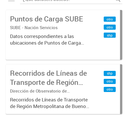
Puntos de Carga SUBE
otro
SUBE - Nación Servicios
otro
shp
Datos correspondientes a las
ubicaciones de Puntos de Carga
SUBE activos vigentes al
01/10/2019.-
Recorridos de Líneas de
shp
Transporte de Región
otro
Metropolitana de
otro
Dirección de Observatorio de
Transporte, Estudio y Sistemas
Buenos Aires (RMBA)
Recorridos de Líneas de Transporte
de Región Metropolitana de Buenos
Aires (RMBA).-