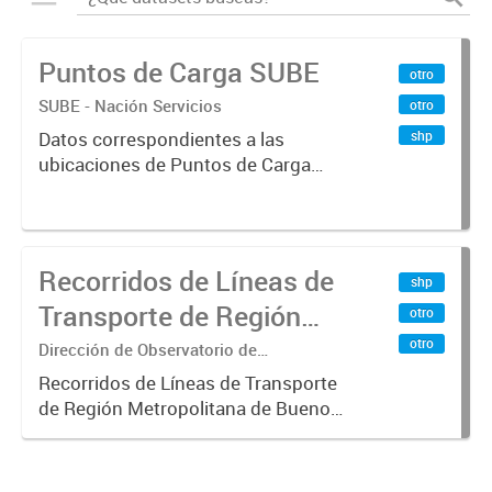
Puntos de Carga SUBE
otro
SUBE - Nación Servicios
otro
shp
Datos correspondientes a las
ubicaciones de Puntos de Carga
SUBE activos vigentes al
01/10/2019.-
Recorridos de Líneas de
shp
Transporte de Región
otro
Metropolitana de
otro
Dirección de Observatorio de
Transporte, Estudio y Sistemas
Buenos Aires (RMBA)
Recorridos de Líneas de Transporte
de Región Metropolitana de Buenos
Aires (RMBA).-